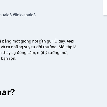
hualo8 #linkvaoalo8
ể bằng một giọng nói gần gũi. Ở đây, Alex
 và cả những suy tư đời thường. Mỗi tập là
m thấy sự đồng cảm, một ý tưởng mới,
 bận rộn.
har?