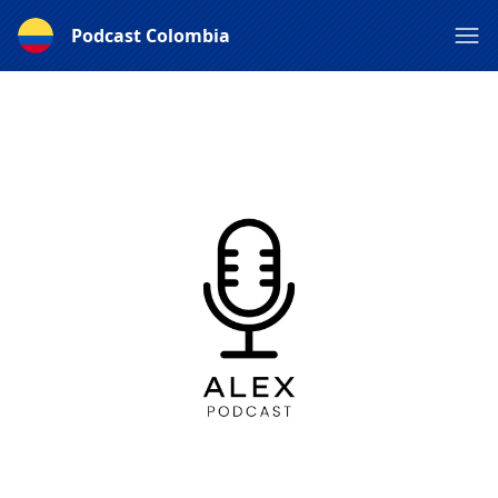
Podcast Colombia