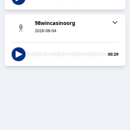
98wincasinoorg
2026-08-04
00:29