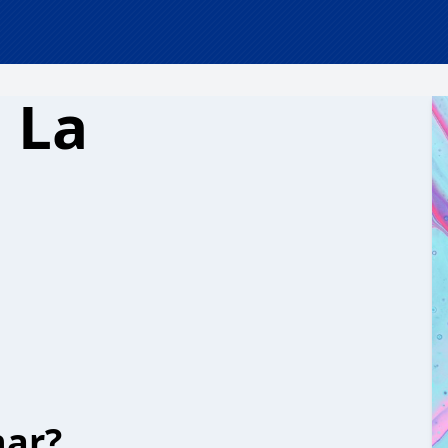
 La
har?