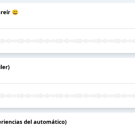
reír 😃
ler)
riencias del automático)