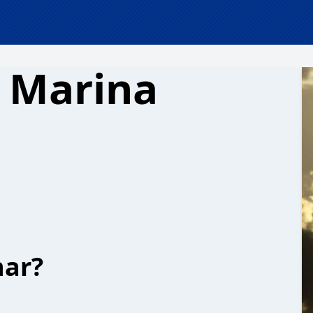
e Marina
har?