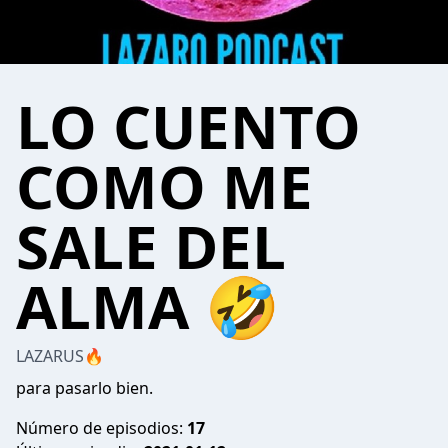
LO CUENTO
COMO ME
SALE DEL
ALMA 🤣
LAZARUS🔥
para pasarlo bien.
Número de episodios:
17