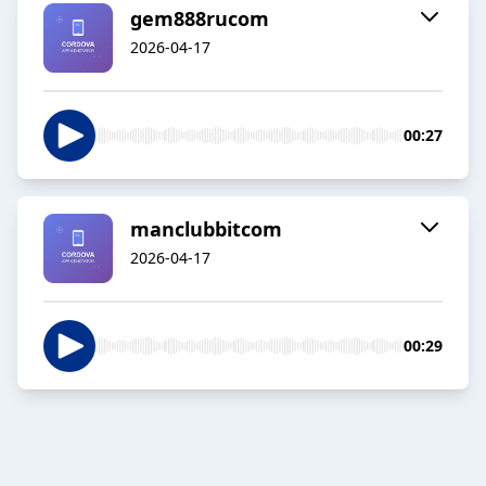
gem888rucom
2026-04-17
00:27
manclubbitcom
2026-04-17
00:29