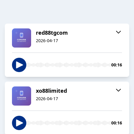
red88tgcom
2026-04-17
00:16
xo88limited
2026-04-17
00:16