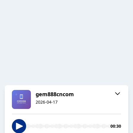
gem888cncom
2026-04-17
00:30