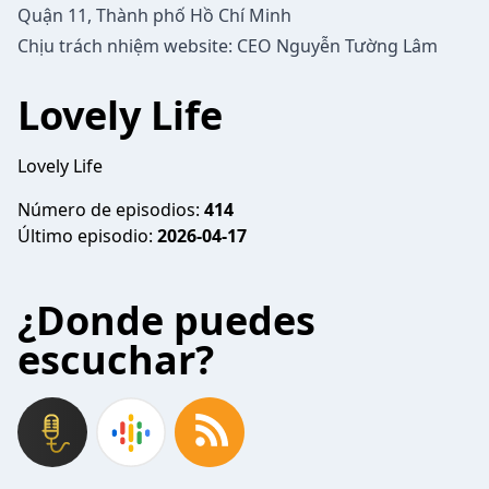
Quận 11, Thành phố Hồ Chí Minh
Chịu trách nhiệm website: CEO Nguyễn Tường Lâm
Lovely Life
Lovely Life
Número de episodios:
414
Último episodio:
2026-04-17
¿Donde puedes
escuchar?