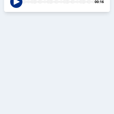
00:16