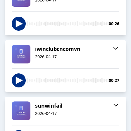
00:26
iwinclubcncomvn
2026-04-17
00:27
sunwinfail
2026-04-17