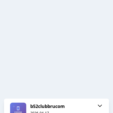
b52clubbrucom
2026-04-17