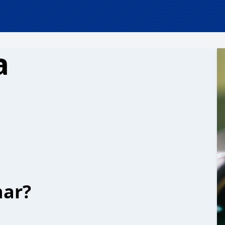
a
har?