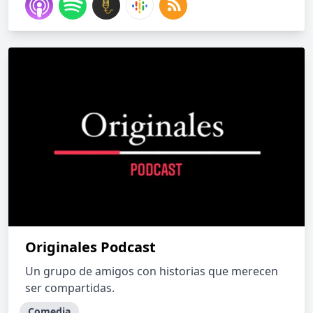
Originales Podcast
Un grupo de amigos con historias que merecen
ser compartidas.
Comedia